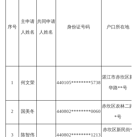
主申请
共同申请
序号
身份证号码
户口所在地
人姓名
人姓名
湛江市赤坎区新
1
何文荣
440105********5738
华路**号
赤坎区农林二路
2
国美冬
440802********0060
*号
赤坎区新民街*
3
陈智伟
440802********1213