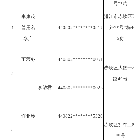
号**房
李康茂
湛江市赤坎区五
4
曾用名
440802********0817
一路**号*栋40
李广
6房
车演冬
440802********0051
赤坎区大德一横
5
路49号
李敏君
440802********0023
许亚玲
440822********5326
赤坎区拥军二横
6
**号