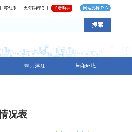
|
移动版
|
无障碍阅读
|
长者助手
|
网站支持IPv6
搜索
魅力湛江
营商环境
展情况表