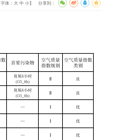
【字体：
大
中
小
】
分享到：