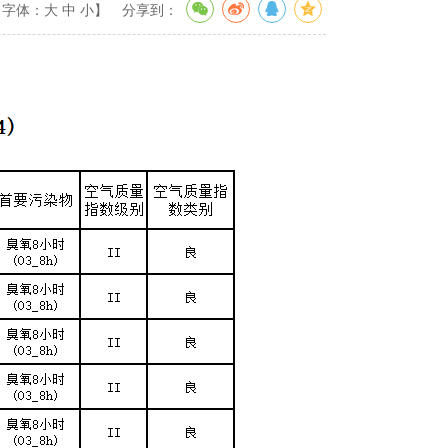
【字体：
大
中
小
】
分享到：