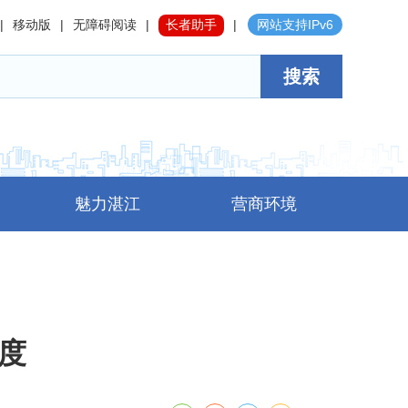
|
移动版
|
无障碍阅读
|
长者助手
|
网站支持IPv6
搜索
魅力湛江
营商环境
季度