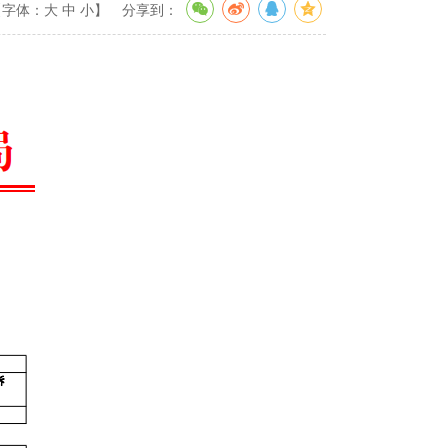
【字体：
大
中
小
】
分享到：