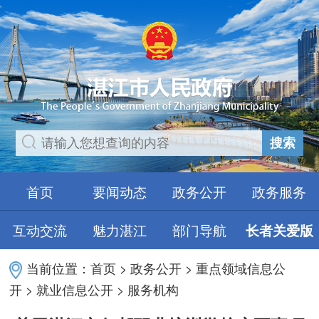
搜索
首页
要闻动态
政务公开
政务服务
互动交流
魅力湛江
部门导航
长者关爱版
当前位置：
首页
>
政务公开
>
重点领域信息公
开
>
就业信息公开
>
服务机构