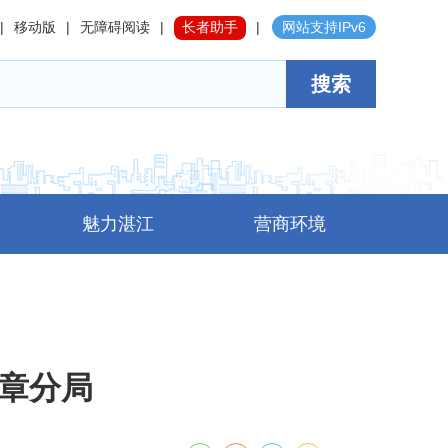
|
移动版
|
无障碍阅读
|
长者助手
|
网站支持IPv6
搜索
魅力湛江
营商环境
麻章分局