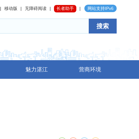
|
移动版
|
无障碍阅读
|
长者助手
|
网站支持IPv6
搜索
魅力湛江
营商环境