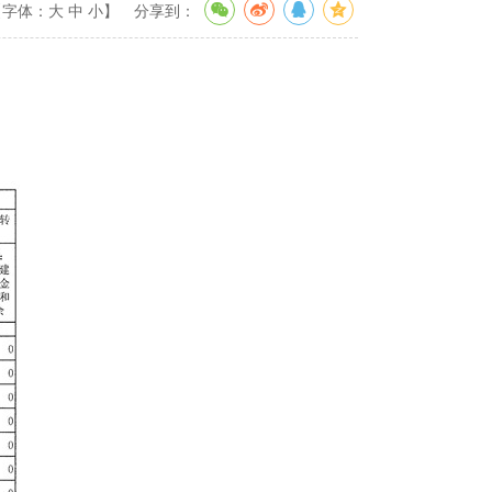
【字体：
大
中
小
】
分享到：