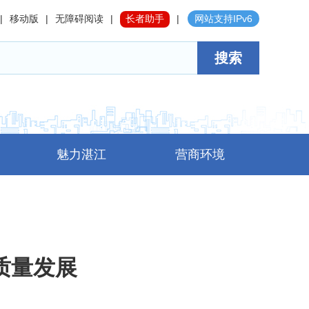
|
移动版
|
无障碍阅读
|
长者助手
|
网站支持IPv6
搜索
魅力湛江
营商环境
质量发展