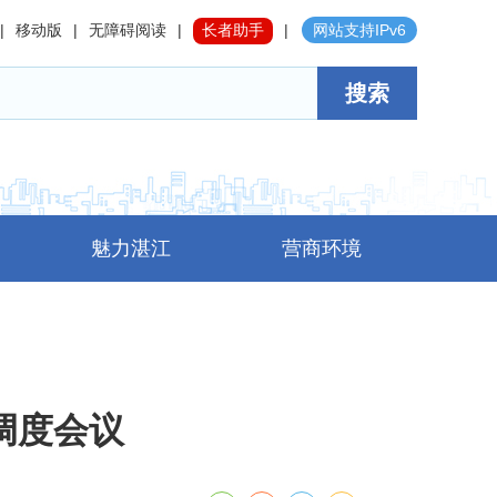
|
移动版
|
无障碍阅读
|
长者助手
|
网站支持IPv6
搜索
魅力湛江
营商环境
调度会议