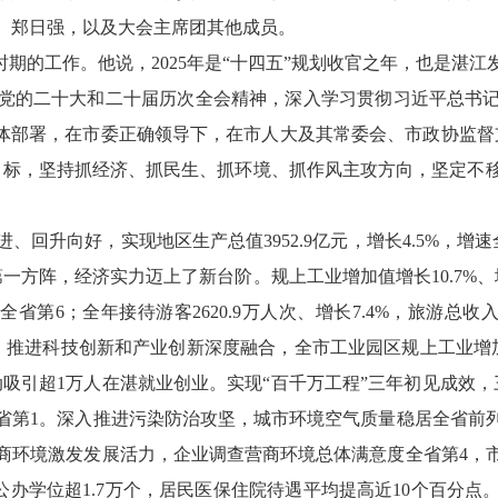
、郑日强，以及大会主席团其他成员。
时期的工作。他说，2025年是“十四五”规划收官之年，也是湛
党的二十大和二十届历次全会精神，深入学习贯彻习近平总书
”具体部署，在市委正确领导下，在市人大及其常委会、市政协监
目标，坚持抓经济、抓民生、抓环境、抓作风主攻方向，坚定不
回升向好，实现地区生产总值3952.9亿元，增长4.5%，增速
一方阵，经济实力迈上了新台阶。规上工业增加值增长10.7%
省第6；全年接待游客2620.9万人次、增长7.4%，旅游总收入
9。推进科技创新和产业创新深度融合，全市工业园区规上工业增加
行动吸引超1万人在湛就业创业。实现“百千万工程”三年初见成效
省第1。深入推进污染防治攻坚，城市环境空气质量稳居全省前
商环境激发发展活力，企业调查营商环境总体满意度全省第4，
育公办学位超1.7万个，居民医保住院待遇平均提高近10个百分点