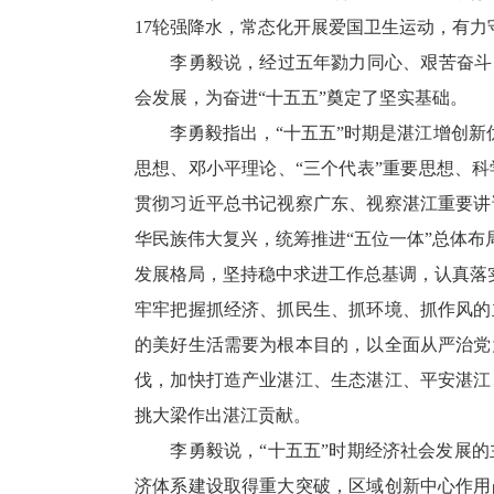
17轮强降水，常态化开展爱国卫生运动，有
李勇毅说，经过五年勠力同心、艰苦奋斗，
会发展，为奋进“十五五”奠定了坚实基础。
李勇毅指出，“十五五”时期是湛江增创新优
思想、邓小平理论、“三个代表”重要思想、
贯彻习近平总书记视察广东、视察湛江重要讲
华民族伟大复兴，统筹推进“五位一体”总体布
发展格局，坚持稳中求进工作总基调，认真落实
牢牢把握抓经济、抓民生、抓环境、抓作风的
的美好生活需要为根本目的，以全面从严治党
伐，加快打造产业湛江、生态湛江、平安湛江
挑大梁作出湛江贡献。
李勇毅说，“十五五”时期经济社会发展的主
济体系建设取得重大突破，区域创新中心作用