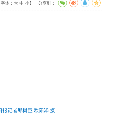
【字体：
大
中
小
】
分享到：
报记者郎树臣 欧阳泽 摄