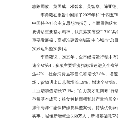
志陈周攸、黄国威、邓碧泉、吴智华、陈亚德
李勇毅在报告中回顾了2025年和“十四五”
中国特色社会主义思想为指导，全面贯彻落实
要讲话重要指示精神，认真落实省委“1310
重要发展极，高标准建设省域副中心城市”总
实践迈出坚实步伐。
李勇毅说，2025年，全市经济运行稳中有进、
速全省第4；多项主要经济指标增速进入全省第
达47%；社会消费品零售总额增长2.8%、增速全
场，货物进出口总额增长1.9%，增速全省第
工业增加值增长37.1%；“百万英才汇南粤”
范带基本成形；粮食种植面积和总产量均居全
源部海洋生态保护修复典型案例。持续优化营
实事，城镇新增就业6.68万人，新增基础教