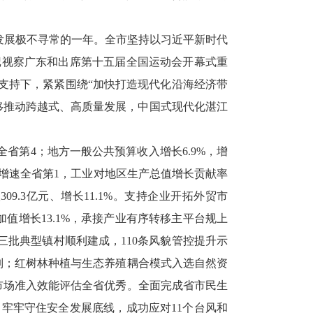
江发展极不寻常的一年。全市坚持以习近平新时代
记视察广东和出席第十五届全国运动会开幕式重
督支持下，紧紧围绕“加快打造现代化沿海经济带
移推动跨越式、高质量发展，中国式现代化湛江
全省第4；地方一般公共预算收入增长6.9%，增
、增速全省第1，工业对地区生产总值增长贡献率
309.3亿元、增长11.1%。支持企业开拓外贸市
值增长13.1%，承接产业有序转移主平台规上
，三批典型镇村顺利建成，110条风貌管控提升示
列；红树林种植与生态养殖耦合模式入选自然资
市场准入效能评估全省优秀。全面完成省市民生
。牢牢守住安全发展底线，成功应对11个台风和