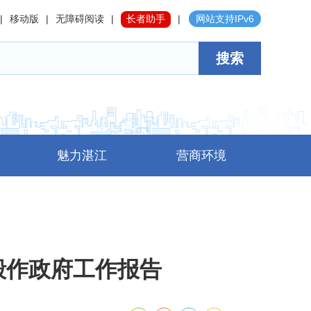
|
移动版
|
无障碍阅读
|
长者助手
|
网站支持IPv6
搜索
魅力湛江
营商环境
毅作政府工作报告