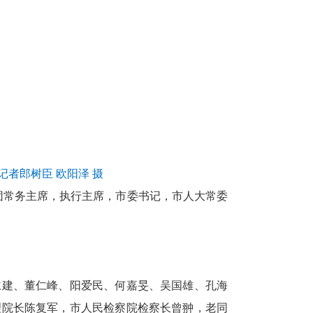
者郎树臣 欧阳泽 摄
团常务主席，执行主席，市委书记，市人大常委
建、董仁峰、阳爱民、何嘉旻、吴国雄、孔海
理院长陈复军，市人民检察院检察长曾翀，老同