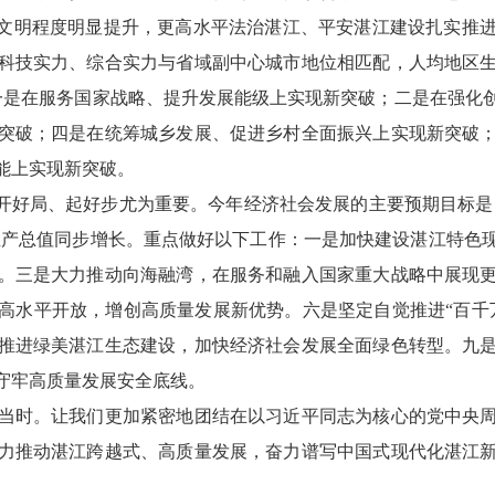
会文明程度明显提升，更高水平法治湛江、平安湛江建设扎实推
科技实力、综合实力与省域副中心城市地位相匹配，人均地区
一是在服务国家战略、提升发展能级上实现新突破；二是在强化
突破；四是在统筹城乡发展、促进乡村全面振兴上实现新突破
能上实现新突破。
，开好局、起好步尤为重要。今年经济社会发展的主要预期目标是
生产总值同步增长。重点做好以下工作：一是加快建设湛江特色
。三是大力推动向海融湾，在服务和融入国家重大战略中展现
高水平开放，增创高质量发展新优势。六是坚定自觉推进“百千
推进绿美湛江生态建设，加快经济社会发展全面绿色转型。九
守牢高质量发展安全底线。
时。让我们更加紧密地团结在以习近平同志为核心的党中央周
力推动湛江跨越式、高质量发展，奋力谱写中国式现代化湛江