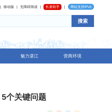
|
移动版
|
无障碍阅读
|
长者助手
|
网站支持IPv6
搜索
魅力湛江
营商环境
5个关键问题