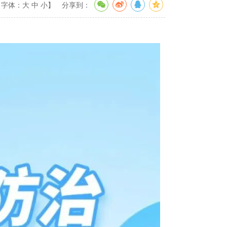
【字体：
大
中
小
】
分享到：