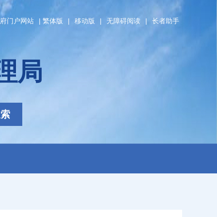
府门户网站
|
繁体版
|
移动版
|
无障碍阅读
|
长者助手
理局
搜索