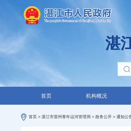
湛
首页
机构概况
首页
>
湛江市雷州青年运河管理局
>
政务公开
>
通知公