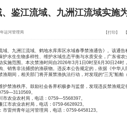
、鉴江流域、九洲江流域实施为
年运河管理局
【打印】
流域、九洲江流域、鹤地水库库区水域春季禁渔通告》。该通告
保护水生生物多样性、维护水域生态平衡与水质安全，广东省农
施范围。本次禁渔时间自2026年3月1日0时至6月30日24时
购、销售非法捕捞的渔获物。违反本公告规定的，依据《中华人
禁渔期间，相关部门将开展禁渔执法行动，对发现的“三无”船舶
。
维护禁渔秩序。鼓励社会各界积极参与监督，发现违反禁渔规定
9—3110569。
农业农村局，电话：0759—5568397。
农业农村局，电话：0759-6628923。
雷州青年运河管理局，电话：0759-6458123。