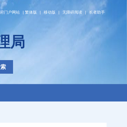
府门户网站
|
繁体版
|
移动版
|
无障碍阅读
|
长者助手
理局
搜索