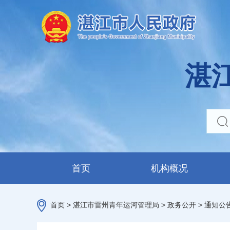
湛
首页
机构概况
首页
>
湛江市雷州青年运河管理局
>
政务公开
>
通知公