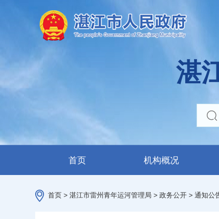
湛
首页
机构概况
首页
>
湛江市雷州青年运河管理局
>
政务公开
>
通知公