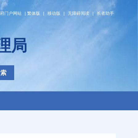
府门户网站
|
繁体版
|
移动版
|
无障碍阅读
|
长者助手
理局
搜索