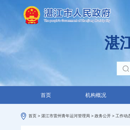
湛
首页
机构概况
首页
>
湛江市雷州青年运河管理局
>
政务公开
>
工作动