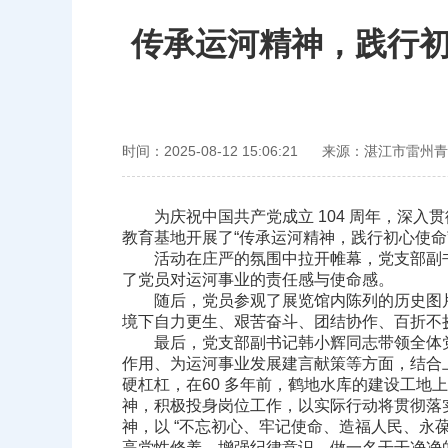
传承运河精神，践行初
时间：2025-08-12 15:06:21
来源：湛江市雷州青
为庆祝中国共产党成立 104 周年，深入贯
教育基地开展了“传承运河精神，践行初心使命
活动在庄严的氛围中拉开帷幕，党支部副书
了党员对运河事业的责任感与使命感。
随后，党员参观了展览馆内陈列的历史图片
境下自力更生、艰苦奋斗、团结协作、百折不
最后，党支部副书记韩小辉同志带领全体党
作用、为运河事业发展建言献策等方面，结合
硬杠杠，在60 多年前，鹤地水库的建设工地上
神，积极投身岗位工作，以实际行动将贯彻落
神，以 “不忘初心、牢记使命、造福人民、永
高党性修养，增强纪律意识，做一名干干净净