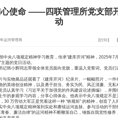
心使命 ——四联管理所党支部开展
动
年运河管理局
【打印】
彻中央八项规定精神学习教育，传承“建库开河”精神，2025年7
”主题的党日活动。
记韩小辉同志带领全体党员面向党旗，重温入党誓词。党员们
与实物展品还观看了《建库开河》纪录片。一幅幅照片，一件
挠的英雄创业精神，以及勇于担当、务实为民、风正清廉、无私
员认真学习《习近平关于加强党的作风建设论述摘编》，并围
上午的参观学习内容，分享心得体会。他表示中央八项规定不是
，30 万劳动大军正是凭着这样一种 “铁规矩” 的精神，创造
实中央八项规定精神落到实处和赓续运河血脉。参与活动的干部
葆青春、廉洁自律”的运河精神不断鞭策自己，锤炼自我党性修
的共产党员。