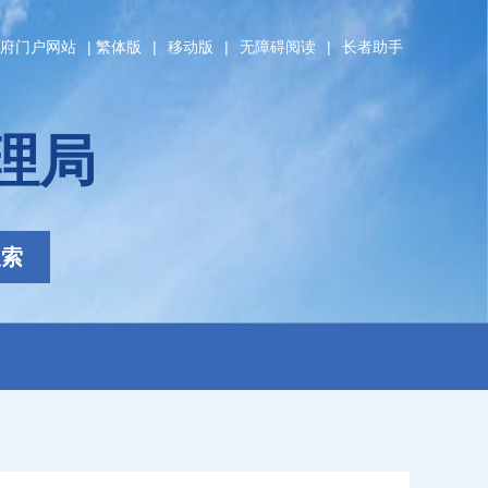
府门户网站
|
繁体版
|
移动版
|
无障碍阅读
|
长者助手
理局
搜索