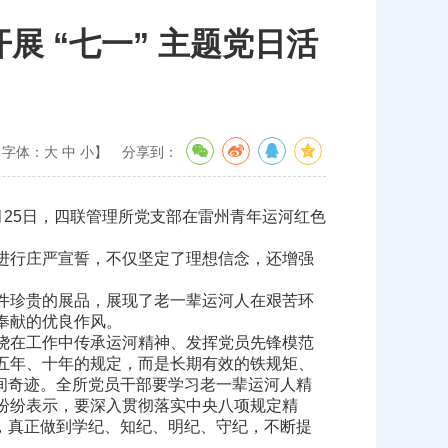
 “七一” 主题党日活
【字体：
大
中
小
】
分享到：
月25日，四联管理所党支部在雷州青年运河红色
进行庄严宣誓，不仅坚定了理想信念，还增强
件珍贵的展品，展现了老一辈运河人在艰苦环
奉献的优良作风。
绕在工作中传承运河精神、发挥党员先锋模范
五年、十年的规定，而是长期有效的铁规矩、
了人间奇迹。全所党员干部要学习老一辈运河人精
纷纷表示，要深入贯彻落实中央八项规定精
养，真正做到学纪、知纪、明纪、守纪，不断提