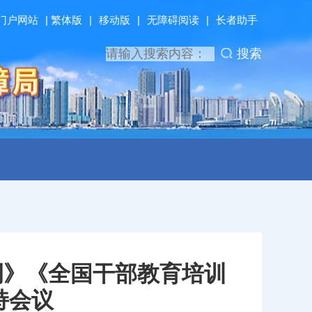
门户网站
|
繁体版
|
移动版
|
无障碍阅读
|
长者助手
搜索
例》《全国干部教育培训
持会议