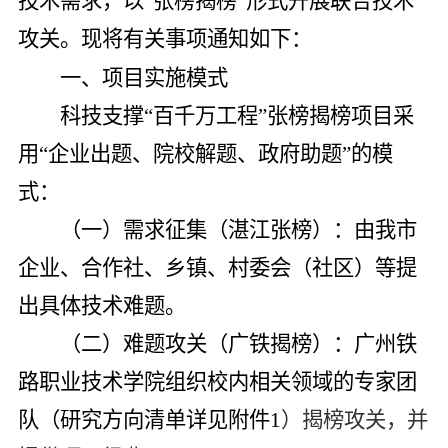
技术需求，以
“
张榜揭榜
”
形式开展联合技术
攻关。现将有关事项通知如下：
一、
项目实施
模式
科技支撑“百千万工程”张榜揭榜
项目
采
用
“
企业出题、院校解题、政府助题
”
的模
式：
（一）
需求征集（湛江张榜）
：由我市
企业、合作社、乡镇、
村委会（社区）
等提
出具体技术难题。
（二）
难题攻关（广铁揭榜）
：广州铁
路职业技术学院组织校内相关领域的专家团
队（研究方向清单详见附件
1
）揭榜攻关，并