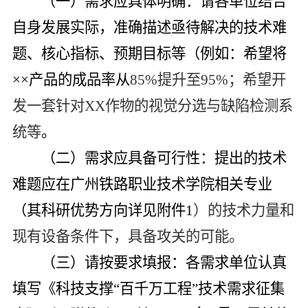
（一）
需求应具体明确
：请各单位结合
自身发展实际，准确描述亟待解决的技术难
题、核心指标、预期目标等（例如：希望将
××
产品的成品率从
85%
提升至
95%
；希望开
发一套针对
XX
作物的视觉分选与缺陷检测系
统等
。
（二）
需求应具备可行性
：提出的技术
难题应在广州铁路职业技术学院相关专业
（其科研优势方向详见附件
1
）的技术力量和
现有设备条件下，具备攻关的可能。
（三）
请按要求填报
：
各需求单位
认真
填写《科技支撑
“
百千万工程
”
技术需求征集