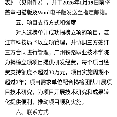
表》（见附件
2
），并于
2026
年
1
月
19
日
前将
盖章扫描版及
Word
电子版发送至指定邮箱。
五、
项目
支持方式
和强度
对入选榜单并成功揭榜立项的项目，湛
江市科技局予以立项管理，
并协调三方签订
三方合同进行管理；
广州铁路职业技术学院
为
揭榜立项
项目
提供研发经费
，每个项目经
费支持额度
不超过
30
万元，项目实施周期不
超过
2
年
；项目需求单位配合揭榜团队开展项
目技术研究，为项目开展技术研究和成果转
化提供便利，推动项目顺利实施。
六、联系方式