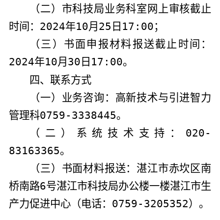
（二）市科技局业务科室网上审核截止
时间：
2024
年
10
月
25
日
17:00
；
（
三
）书面申报材料报送截止时间：
2024
年
10
月
30
日
17:00
。
四、联系方式
（一）业务咨询：高新技术与引进智力
管理科
0759-3338445
。
（二）系统技术支持：
020-
83163365
。
（三）书面材料报送：湛江市赤坎区南
桥南路
6
号湛江市科技局办公楼一楼湛江市生
产力促进中心（电话：
0759-3205352
）。