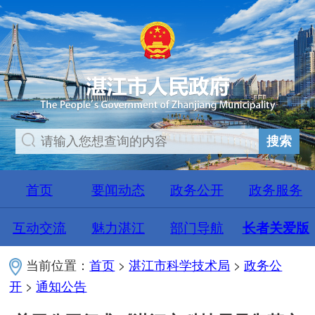
搜索
首页
要闻动态
政务公开
政务服务
互动交流
魅力湛江
部门导航
长者关爱版
当前位置：
首页
>
湛江市科学技术局
>
政务公
开
>
通知公告