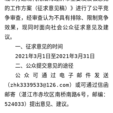
的工作方案（征求意见稿）》
进行了公平竞
争审查，经审查认为不具有排除、限制竞争
效果，现同时面向社会公众征求意见及建
议。
一、征求意见的时间
2021
年
3
月
1
日至
2021
年
3
月
31
日
二、公众提交意见的途径
公众可通过
电子邮件
发送
（
zhk3339533@126.com
）
或可通过信函
邮寄（
湛江市
赤坎区南桥南路
6
号
，邮编：
524033
）
提出意见、建议。