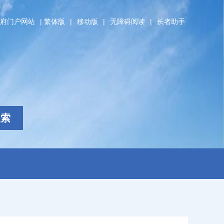
府门户网站
|
繁体版
|
移动版
|
无障碍阅读
|
长者助手
搜索