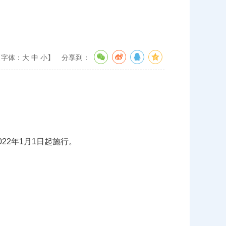
》
【字体：
大
中
小
】
分享到：
22年1月1日起施行。