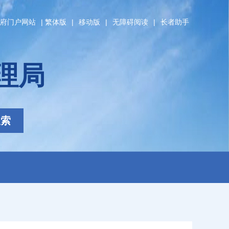
府门户网站
|
繁体版
|
移动版
|
无障碍阅读
|
长者助手
理局
搜索