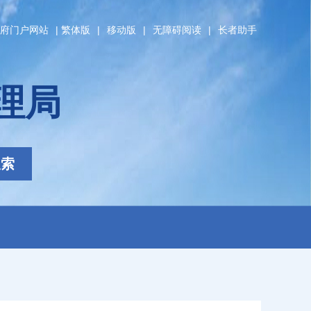
府门户网站
|
繁体版
|
移动版
|
无障碍阅读
|
长者助手
理局
搜索