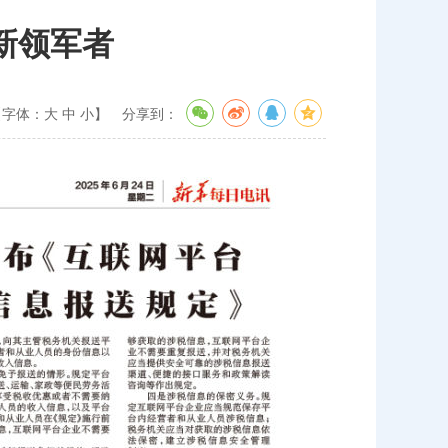
新领军者
【字体：
大
中
小
】
分享到：