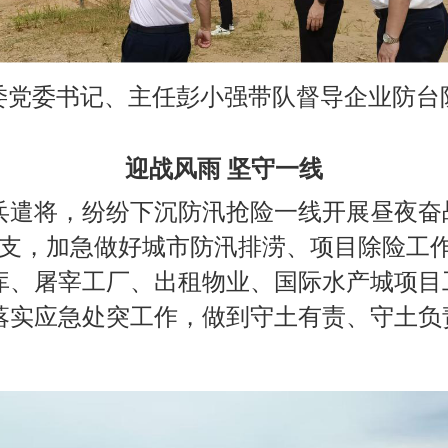
委党委书记、主任彭小强带队督导企业防台
迎战风雨 坚守一线
遣将，纷纷下沉防汛抢险一线开展昼夜奋
4支，加急做好城市防汛排涝、项目除险工
库、屠宰工厂、出租物业、国际水产城项目
落实应急处突工作，做到守土有责、守土负