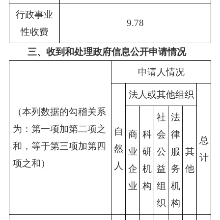
行政事业
9.78
性收费
三、收到和处理政府信息公开申请情况
申请人情况
法人或其他组织
（本列数据的勾稽关系
社
法
为：第一项加第二项之
自
商
科
会
律
总
和，等于第三项加第四
然
业
研
公
服
其
计
项之和）
人
企
机
益
务
他
业
构
组
机
织
构