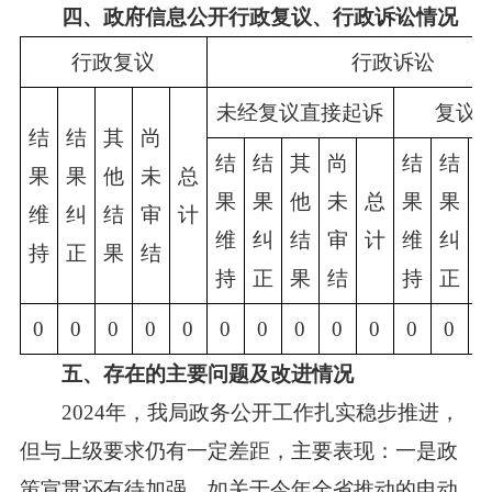
四、政府信息公开行政复议、行政诉讼情况
行政复议
行政诉讼
未经复议直接起诉
复议
结
结
其
尚
结
结
其
尚
结
结
果
果
他
未
总
果
果
他
未
总
果
果
维
纠
结
审
计
维
纠
结
审
计
维
纠
持
正
果
结
持
正
果
结
持
正
0
0
0
0
0
0
0
0
0
0
0
0
五、存在的主要问题及改进情况
2024年，我局政务公开工作扎实稳步推进，
但与上级要求仍有一定差距，主要表现：一是政
策宣贯还有待加强，如关于今年全省推动的电动