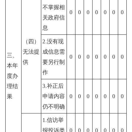
不掌握相
0
0
0
0
0
0
0
关政府信
息
（四）
2.没有现
无法提
成信息需
三、
0
0
0
0
0
0
0
供
要另行制
本年
作
度办
3.补正后
理结
申请内容
0
0
0
0
0
0
0
果
仍不明确
1.信访举
报投诉类
0
0
0
0
0
0
0