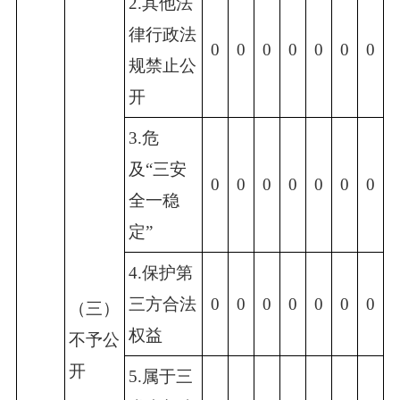
2.其他法
律行政法
0
0
0
0
0
0
0
规禁止公
开
3.危
及“三安
0
0
0
0
0
0
0
全一稳
定”
4.保护第
三方合法
0
0
0
0
0
0
0
（三）
权益
不予公
开
5.属于三