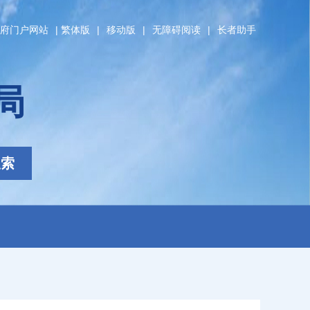
府门户网站
|
繁体版
|
移动版
|
无障碍阅读
|
长者助手
局
搜索