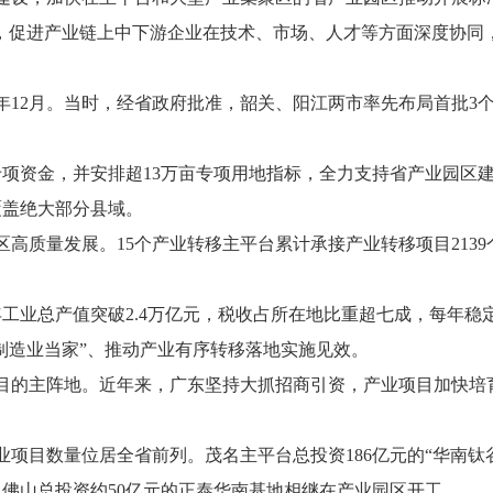
”，促进产业链上中下游企业在技术、市场、人才等方面深度协同
年12月。当时，经省政府批准，韶关、阳江两市率先布局首批3
专项资金，并安排超13万亩专项用地指标，全力支持省产业园区
覆盖绝大部分县域。
质量发展。15个产业转移主平台累计承接产业转移项目2139个
工业总产值突破2.4万亿元，税收占所在地比重超七成，每年稳定
”“制造业当家”、推动产业有序转移落地实施见效。
的主阵地。近年来，广东坚持大抓招商引资，产业项目加快培
数量位居全省前列。茂名主平台总投资186亿元的“华南钛谷
、佛山总投资约50亿元的正泰华南基地相继在产业园区开工。