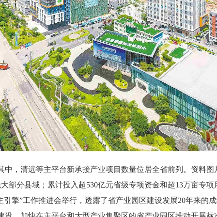
中，清远等主平台新承接产业项目数量位居全省前列。资料图
部分县域；累计投入超530亿元省级专项资金和超13万亩专项用
业主引擎”工作推进会举行，透露了省产业园区建设发展20年来的
设，加快在主平台和大型产业集聚区的省产业园区推动开展标