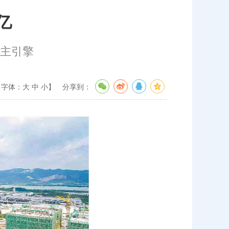
亿
业主引擎
【字体：
大
中
小
】
分享到：