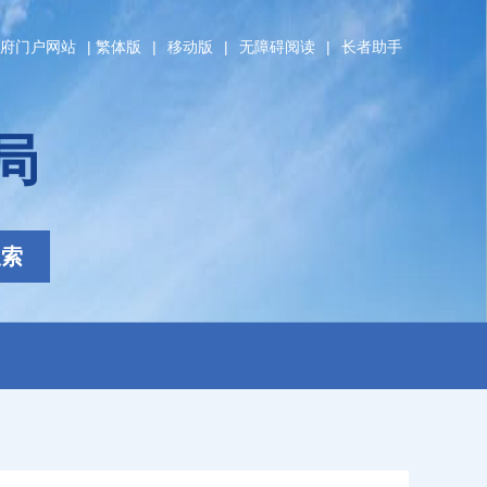
府门户网站
|
繁体版
|
移动版
|
无障碍阅读
|
长者助手
局
搜索