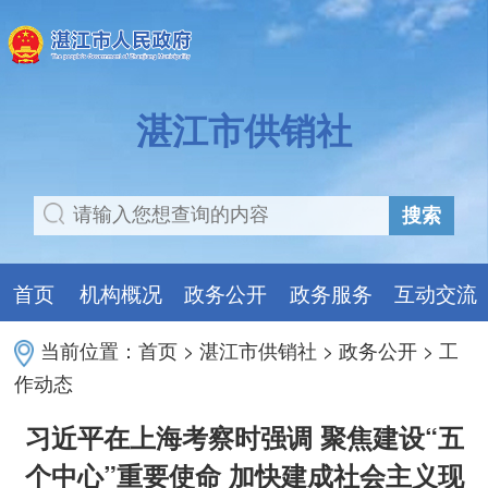
湛江市供销社
搜索
首页
机构概况
政务公开
政务服务
互动交流
当前位置：
首页
>
湛江市供销社
>
政务公开
>
工
作动态
习近平在上海考察时强调 聚焦建设“五
个中心”重要使命 加快建成社会主义现