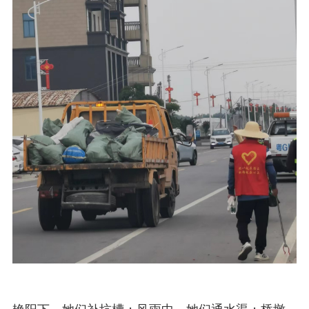
艳阳下，她们补坑槽；风雨中，她们通水渠；桥墩