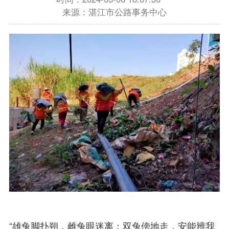
来源：湛江市公路事务中心
“雄兔脚扑朔，雌兔眼迷离；双兔傍地走，安能辨我